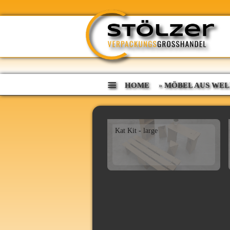
HOME
MÖBEL AUS WEL
»
Kat Kit - large