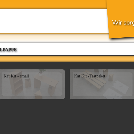
Wir sorg
LPAPPE
Kat Kit - small
Kat Kit -Testpaket