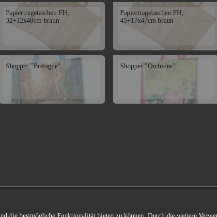
Papiertragetaschen FH,
Papiertragetaschen FH,
32+12x40cm braun
45+17x47cm braun
Shopper "Bretagne"
Shopper "Orchidee"
 und die bestmögliche Funktionalität bieten zu können. Durch die weitere Ver