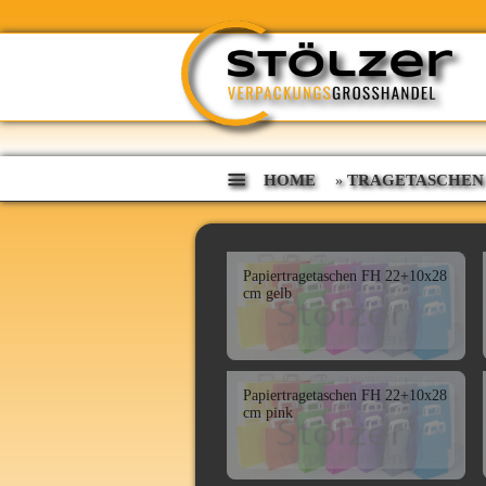
HOME
TRAGETASCHEN
»
Papiertragetaschen FH 22+10x28
cm gelb
Papiertragetaschen FH 22+10x28
cm pink