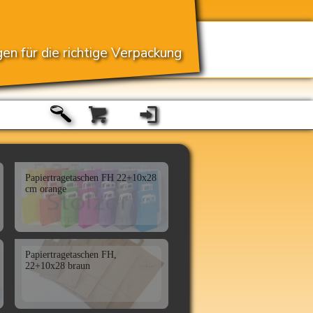
en für die richtige Verpackung
Papiertragetaschen FH 22+10x28
cm orange
Papiertragetaschen FH,
22+10x28 braun