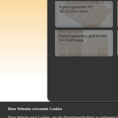
Papiertragetaschen FH,
26+12x35cm braun
Papiertragetaschen, gedr.Kordel
54+15x49 braun
Diese Webseite verwendet Cookies
Diese Website nutzt Cookies, um die Nutzerfreundlichkeit zu verbessern