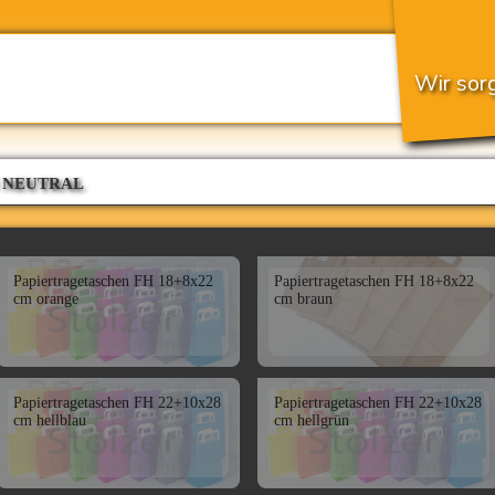
Wir sorg
 NEUTRAL
Papiertragetaschen FH 18+8x22
Papiertragetaschen FH 18+8x22
cm orange
cm braun
Papiertragetaschen FH 22+10x28
Papiertragetaschen FH 22+10x28
cm hellblau
cm hellgrün