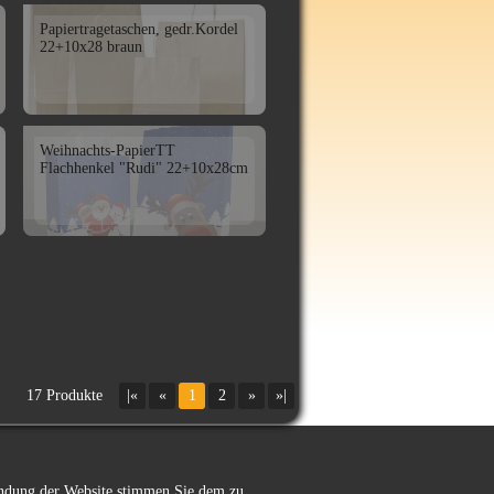
Papiertragetaschen, gedr.Kordel
22+10x28 braun
Weihnachts-PapierTT
Flachhenkel "Rudi" 22+10x28cm
17 Produkte
|«
«
1
2
»
»|
wendung der Website stimmen Sie dem zu.