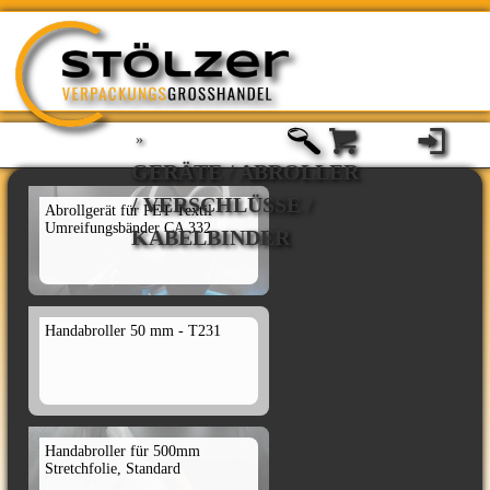
»
GERÄTE / ABROLLER
/ VERSCHLÜSSE /
Abrollgerät für PET Textil
Umreifungsbänder CA 332
KABELBINDER
Handabroller 50 mm - T231
Handabroller für 500mm
Stretchfolie, Standard