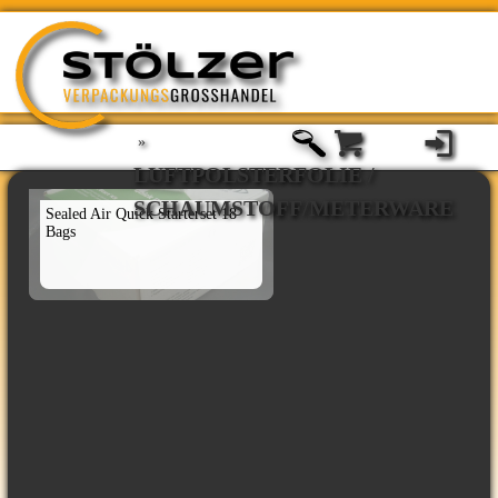
»
LUFTPOLSTERFOLIE /
SCHAUMSTOFF/METERWARE
Sealed Air Quick Starterset 18
Bags