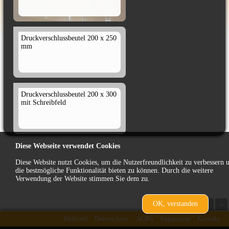
Druckverschlussbeutel 200 x 250
mm
Druckverschlussbeutel 200 x 300
mit Schreibfeld
Diese Webseite verwendet Cookies
Druckverschlussbeutel 300x400
mit Schreibfeld
Diese Website nutzt Cookies, um die Nutzerfreundlichkeit zu verbessern 
die bestmögliche Funktionalität bieten zu können. Durch die weitere
Verwendung der Website stimmen Sie dem zu.
OK, verstanden
23 Produkte
|«
«
1
2
»
Druckverschlussbeutel 50my
120x170mm
»|
Widerruf
Datenschutz
AGB's
Impressum
Kontakt