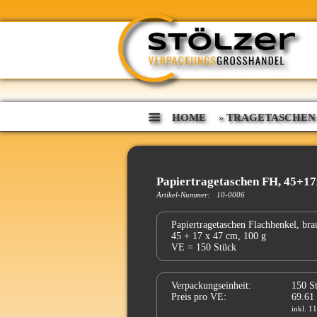
HOME
TRAGETASCHEN
»
Papiertragetaschen FH, 45+1
Artikel-Nummer: 10-0006
Papiertragetaschen Flachhenkel, bra
45 + 17 x 47 cm, 100 g
VE = 150 Stück
Verpackungseinheit:
150 S
Preis pro VE:
69.61
inkl. 1