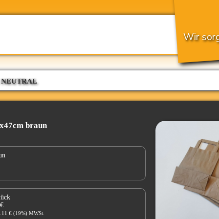
Wir sorg
 NEUTRAL
7x47cm braun
un
tück
 €
1.11 € (19%) MWSt.