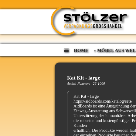
HOME
MÖBEL AUS WEL
»
Kat Kit - large
Artikel-Nummer: 26-1000
Kat Kit - large
https://aidboards.com/katalog/sets/
AidBoards ist eine Ausgründung der
Einweg-Ausstattung aus Schwerwell
Unterstützung der humanitären Arbei
die robusten und kostengünstigen Pr
Kunden
erhältlich. Die Produkte werden lauf
der einzelnen Produkte besuchen Sie