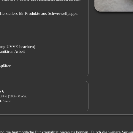
 Herstellers für Produkte aus Schwerwellpappe.
ibung UVVE beachten)
anitären Arbeit
plätze
T
5 €
3.94 € (19%) MWSt.
€ / netto
SET
= 0.00 €
 und die bestmögliche Funktionalität bieten zu können. Durch die weitere Ver