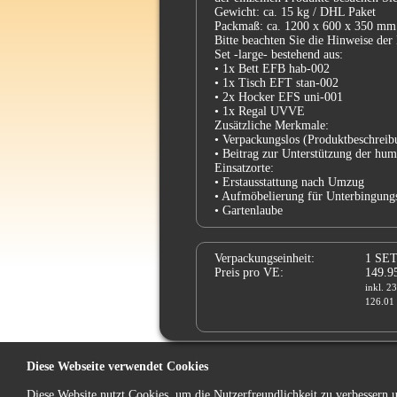
Gewicht: ca. 15 kg / DHL Paket
Packmaß: ca. 1200 x 600 x 350 mm
Bitte beachten Sie die Hinweise der
Set -large- bestehend aus:
• 1x Bett EFB hab-002
• 1x Tisch EFT stan-002
• 2x Hocker EFS uni-001
• 1x Regal UVVE
Zusätzliche Merkmale:
• Verpackungslos (Produktbeschre
• Beitrag zur Unterstützung der hum
Einsatzorte:
• Erstausstattung nach Umzug
• Aufmöbelierung für Unterbingungs
• Gartenlaube
Verpackungseinheit:
1 SE
Preis pro VE:
149.9
inkl. 2
126.01 
Diese Webseite verwendet Cookies
x 1 
Diese Website nutzt Cookies, um die Nutzerfreundlichkeit zu verbessern