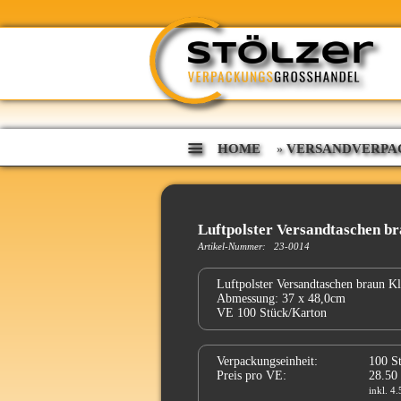
HOME
VERSANDVERPA
»
Luftpolster Versandtaschen b
Artikel-Nummer: 23-0014
Luftpolster Versandtaschen braun K
Abmessung: 37 x 48,0cm
VE 100 Stück/Karton
Verpackungseinheit:
100 S
Preis pro VE:
28.50
inkl. 4