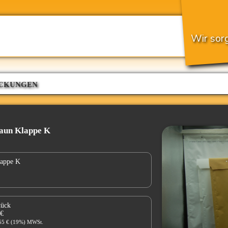
Wir sorg
CKUNGEN
raun Klappe K
lappe K
tück
 €
.55 € (19%) MWSt.