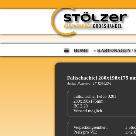
HOME
KARTONAGEN / P
»
Faltschachtel 280x198x175 m
Artikel-Nummer: 17-K09023/1
Faltschachtel Fefco 0201
280x198x175mm
BC 2.20
Versand möglich
Verpackungseinheit:
1 Stü
Preis pro VE:
1.42 €