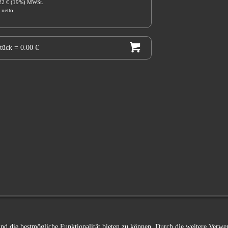
.22 € (19%) MWSt.
 netto
Stück
= 0.00 €
 und die bestmögliche Funktionalität bieten zu können. Durch die weitere Ver