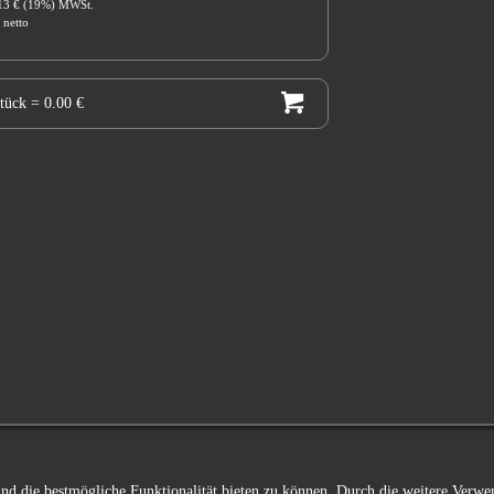
.13 € (19%) MWSt.
 netto
Stück
= 0.00 €
 und die bestmögliche Funktionalität bieten zu können. Durch die weitere Ver