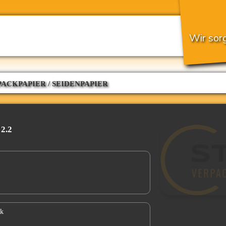
Wir sorg
ACKPAPIER / SEIDENPAPIER
2.2
ck