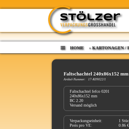
HOME
KARTONAGEN / P
»
Faltschachtel 240x86x152 mm 
Artikel-Nummer: 17-K09022/1
Faltschachtel fefco 0201
240x86x152 mm
BC 2.20
Versand möglich
Verpackungseinheit:
1 Stü
Preis pro VE:
0.86 €