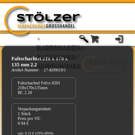
»
KARTONAGEN /
PACKPAPIER /
Faltschachtel 218 x 170 x
135 mm 2.2
SEIDENPAPIER
Artikel-Nummer: 17-K09019/1
Faltschachtel Fefco 0201
218x170x135mm
BC 2.20
Verpackungseinheit:
1 Stück
Preis pro VE:
0.94 €
inkl. 0.15 € (19%) MWSt.