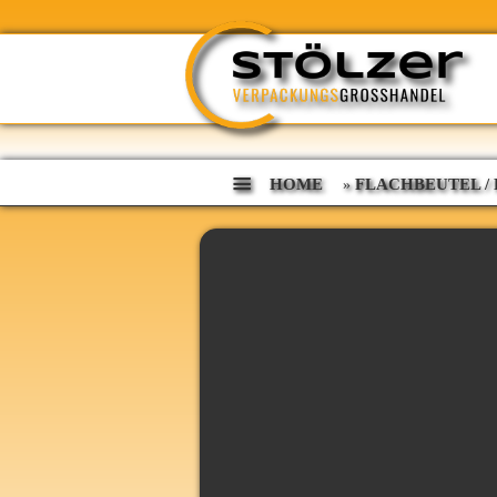
HOME
FLACHBEUTEL /
»