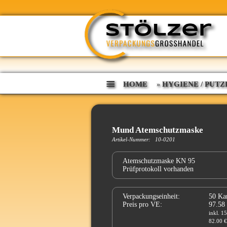
HOME
HYGIENE / PUTZ
»
Mund Atemschutzmaske
Artikel-Nummer: 10-0201
Atemschutzmaske KN 95
Prüfprotokoll vorhanden
Verpackungseinheit:
50 Ka
Preis pro VE:
97.58
inkl. 1
82.00 €