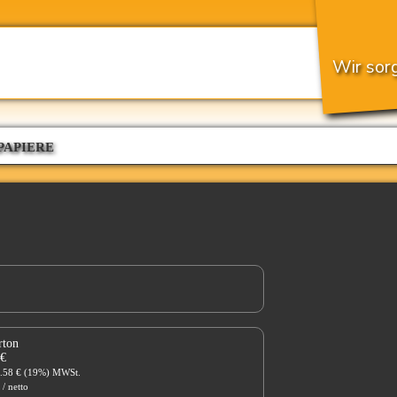
Wir sorg
PAPIERE
rton
 €
5.58 € (19%) MWSt.
 / netto